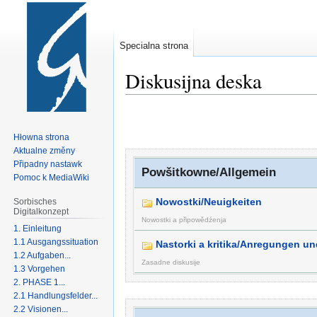
Specialna strona
Diskusijna deska
Zur
Zur
Navigation
Suche
Hłowna strona
springen
springen
Aktualne změny
Připadny nastawk
Powšitkowne/Allgemein
Pomoc k MediaWiki
Nowostki/Neuigkeiten
Sorbisches
Digitalkonzept
Nowostki a připowědźenja
1. Einleitung
1.1 Ausgangssituation
Nastorki a kritika/Anregungen und
1.2 Aufgaben...
Zasadne diskusije
1.3 Vorgehen
2. PHASE 1...
2.1 Handlungsfelder...
2.2 Visionen...