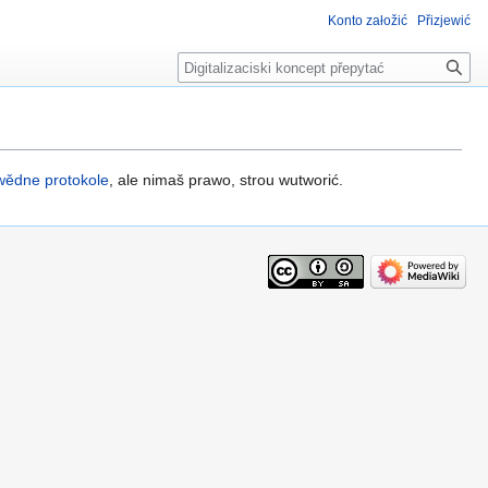
Konto załožić
Přizjewić
Pytać
wědne protokole
, ale nimaš prawo, strou wutworić.