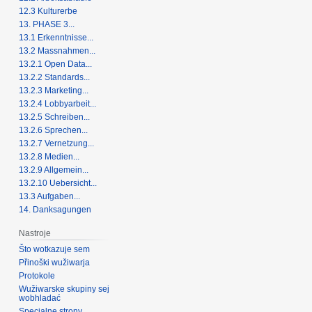
12.3 Kulturerbe
13. PHASE 3...
13.1 Erkenntnisse...
13.2 Massnahmen...
13.2.1 Open Data...
13.2.2 Standards...
13.2.3 Marketing...
13.2.4 Lobbyarbeit...
13.2.5 Schreiben...
13.2.6 Sprechen...
13.2.7 Vernetzung...
13.2.8 Medien...
13.2.9 Allgemein...
13.2.10 Uebersicht...
13.3 Aufgaben...
14. Danksagungen
Nastroje
Što wotkazuje sem
Přinoški wužiwarja
Protokole
Wužiwarske skupiny sej
wobhladać
Specialne strony