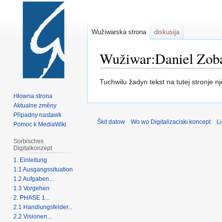
Wužiwarska strona
diskusija
Wužiwar:Daniel Zob
Zur
Zur
Tuchwilu žadyn tekst na tutej stronje 
Navigation
Suche
Hłowna strona
springen
springen
Aktualne změny
Připadny nastawk
Škit datow
Wo wo Digitalizaciski koncept
L
Pomoc k MediaWiki
Sorbisches
Digitalkonzept
1. Einleitung
1.1 Ausgangssituation
1.2 Aufgaben...
1.3 Vorgehen
2. PHASE 1...
2.1 Handlungsfelder...
2.2 Visionen...