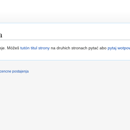
a
njeje. Móžeš
tutón titul strony
na druhich stronach pytać abo
pytaj wotpo
icencne postajenja