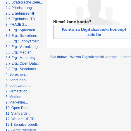
2.3 Strategische Ziele...
2.4 Priorisierung...
2.5 Ergebnisse HF
2.6 Ergebnisse TB
Nimaš žane konto?
3. PHASE 2...
Konto za Digitalizaciski koncept
3.1 Erg.: Sprechen...
załožić
3.2 Erg.: Schreiben...
3.3 Erg.: Lobbyarbeit...
3.4 Erg.: Vernetzung...
3.5 Erg.: Medien
Škit datow
Wo wo Digitalizaciski koncept
Licenc
3.6 Erg.: Marketing...
3.7 Erg.: Open Data...
3.8 Erg.: Standards...
4. Sprechen...
5. Schreiben...
6. Lobbyarbeit...
7. Vernetzung...
8. Medien
9. Marketing...
10. Open Data...
11. Standards...
12. Weitere HF TB
12.1 Benutzeroberfl...
12.2 Arbeitsabläufe