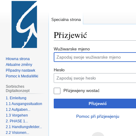
Specialna strona
Přizjewić
Zur
Zur
Wužiwarske mjeno
Navigation
Suche
Hłowna strona
springen
springen
Aktualne změny
Hesło
Připadny nastawk
Pomoc k MediaWiki
Sorbisches
Přizjewjeny wostać
Digitalkonzept
1. Einleitung
Přizjewić
1.1 Ausgangssituation
1.2 Aufgaben...
1.3 Vorgehen
Pomoc při přizjewjenju
2. PHASE 1...
2.1 Handlungsfelder...
2.2 Visionen...