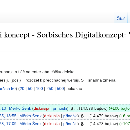
Čitać
ki koncept - Sorbisches Digitalkonzept
runanje a tłóč na enter abo tłóčku deleka.
ersiji, (posl) = rozdźěl k předchadnej wersiji, S = snadna změna.
aršich 50
) (
20
|
50
|
100
|
250
|
500
) pokazać
5:10
‎
Měrko Šenk
diskusija
přinoški
‎
S
14.579 bajtow
+100 bajt
25, 18:55
‎
Měrko Šenk
diskusija
přinoški
‎
S
14.479 bajtow
+6 b
25, 17:09
‎
Měrko Šenk
diskusija
přinoški
‎
S
14.473 bajtow
+107