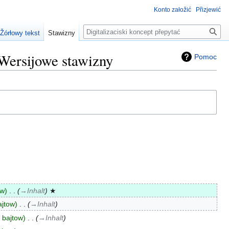
Konto załožić
Přizjewić
Pytać
Žórłowy tekst
Stawizny
: Wersijowe stawizny
Pomoc
ow
‎
→‎Inhalt
★
ajtow
‎
→‎Inhalt
 bajtow
‎
→‎Inhalt