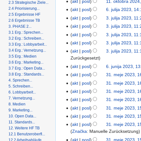
akt
posl
11. oktobra 2024
2.3 Strategische Ziele...
2.4 Priorisierung...
akt
posl
6. julija 2023, 14
2.5 Ergebnisse HF
akt
posl
3. julija 2023, 11
2.6 Ergebnisse TB
akt
posl
3. julija 2023, 11
3. PHASE 2...
3.1 Erg.: Sprechen...
akt
posl
3. julija 2023, 11
3.2 Erg.: Schreiben...
akt
posl
3. julija 2023, 11
3.3 Erg.: Lobbyarbeit...
3.4 Erg.: Vernetzung...
akt
posl
3. julija 2023, 11
3.5 Erg.: Medien
Zurückgesetzt
3.6 Erg.: Marketing...
akt
posl
6. junija 2023, 13
3.7 Erg.: Open Data...
3.8 Erg.: Standards...
akt
posl
31. meje 2023, 1
4. Sprechen...
akt
posl
31. meje 2023, 1
5. Schreiben...
akt
posl
31. meje 2023, 1
6. Lobbyarbeit...
7. Vernetzung...
akt
posl
31. meje 2023, 1
8. Medien
akt
posl
31. meje 2023, 1
9. Marketing...
akt
posl
31. meje 2023, 1
10. Open Data...
11. Standards...
akt
posl
31. meje 2023, 1
12. Weitere HF TB
Značka
:
Manuelle Zurücksetzung
12.1 Benutzeroberfl...
akt
posl
31. meje 2023, 1
12.2 Arbeitsabläufe