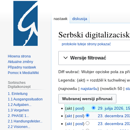
nastawk
diskusija
Serbski digitalizacis
protokole tuteje strony pokazać
Zur
Zur
Hłowna strona
Wersije filtrować
Navigation
Suche
Aktualne změny
springen
springen
Připadny nastawk
Diff wubrać: Wubjer opciske pola za při
Pomoc k MediaWiki
Legenda: (akt) = rozdźěl k tuchwilnej w
Sorbisches
Digitalkonzept
(najnowšu |
najstaršu
) (nowšich 50 |
st
1. Einleitung
1.1 Ausgangssituation
1.2 Aufgaben...
akt
posl
29. julija 2026, 1
1.3 Vorgehen
akt
posl
23. decembra 20
2. PHASE 1...
2.1 Handlungsfelder...
akt
posl
23. decembra 20
2.2 Visionen...