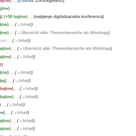
ajtow
‎
Značka
:
Zurückgesetzt
jtow
j
+36 bajtow
‎
wabjenje digitalizaciska konferenca
jtow
‎
→‎Inhalt
jtow
‎
→‎Übersicht aller Themenbereiche als Mindmap
tow
‎
→‎Inhalt
ajtow
‎
→‎Übersicht aller Themenbereiche als Mindmap
ajtow
‎
→‎Inhalt
t
jtow
‎
→‎Inhalt
taj
‎
→‎Inhalt
bajtow
‎
→‎Inhalt
bajtow
‎
→‎Inhalt
‎
→‎Inhalt
ow
‎
→‎Inhalt
ajtow
‎
→‎Inhalt
ajtow
‎
→‎Inhalt