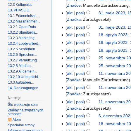
12.3 Kulturerbe
Značce
:
Manuelle Zurücksetzung
13. PHASE 3...
akt
posl
31. meje 2023, 1
13.1 Erkenntnisse...
Značka
:
Zurückgesetzt
13.2 Massnahmen...
13.2.1 Open Data...
akt
posl
31. meje 2023, 1
13.2.2 Standards...
akt
posl
18. apryla 2023, 
13.2.3 Marketing...
akt
posl
18. apryla 2023, 
13.2.4 Lobbyarbeit...
13.2.5 Schreiben...
akt
posl
18. apryla 2023, 
13.2.6 Sprechen...
akt
posl
25. nowembra 20
13.2.7 Vernetzung...
akt
posl
25. nowembra 20
13.2.8 Medien...
13.2.9 Allgemein...
akt
posl
11. nowembra 20
13.2.10 Uebersicht...
Značka
:
Manuelle Zurücksetzung
13.3 Aufgaben...
akt
posl
11. nowembra 20
14. Danksagungen
Značka
:
Zurückgesetzt
Nastroje
akt
posl
11. nowembra 20
Što wotkazuje sem
Značka
:
Zurückgesetzt
Změny na zwjazanych
stronach
akt
posl
6. decembra 202
Atom
akt
posl
18. nowembra 20
Specialne strony
Informacije wo stronje