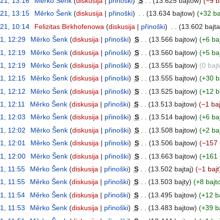
21, 13:16
‎
Měrko Šenk
diskusija
přinoški
‎
S
13.625 bajtow
−9 b
21, 13:15
‎
Měrko Šenk
diskusija
přinoški
‎
13.634 bajtow
+32 ba
21, 10:14
‎
Felizitas Birkhofenowa
diskusija
přinoški
‎
13.602 bajta
1, 12:29
‎
Měrko Šenk
diskusija
přinoški
‎
S
13.566 bajtow
+6 ba
1, 12:19
‎
Měrko Šenk
diskusija
přinoški
‎
S
13.560 bajtow
+5 ba
1, 12:19
‎
Měrko Šenk
diskusija
přinoški
‎
S
13.555 bajtow
0 baj
1, 12:15
‎
Měrko Šenk
diskusija
přinoški
‎
S
13.555 bajtow
+30 b
1, 12:12
‎
Měrko Šenk
diskusija
přinoški
‎
S
13.525 bajtow
+12 b
1, 12:11
‎
Měrko Šenk
diskusija
přinoški
‎
S
13.513 bajtow
−1 baj
1, 12:03
‎
Měrko Šenk
diskusija
přinoški
‎
S
13.514 bajtow
+6 ba
1, 12:02
‎
Měrko Šenk
diskusija
přinoški
‎
S
13.508 bajtow
+2 baj
1, 12:01
‎
Měrko Šenk
diskusija
přinoški
‎
S
13.506 bajtow
−157 
1, 12:00
‎
Měrko Šenk
diskusija
přinoški
‎
S
13.663 bajtow
+161 
1, 11:55
‎
Měrko Šenk
diskusija
přinoški
‎
S
13.502 bajtaj
−1 bajt
1, 11:55
‎
Měrko Šenk
diskusija
přinoški
‎
S
13.503 bajty
+8 bajt
1, 11:54
‎
Měrko Šenk
diskusija
přinoški
‎
S
13.495 bajtow
+12 b
1, 11:53
‎
Měrko Šenk
diskusija
přinoški
‎
S
13.483 bajtow
+39 b