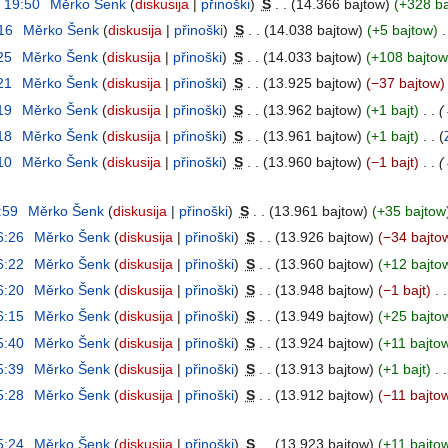
, 19:50
‎
Měrko Šenk
diskusija
přinoški
‎
S
14.366 bajtow
+328 ba
:16
‎
Měrko Šenk
diskusija
přinoški
‎
S
14.038 bajtow
+5 bajtow
‎
:25
‎
Měrko Šenk
diskusija
přinoški
‎
S
14.033 bajtow
+108 bajtow
:21
‎
Měrko Šenk
diskusija
přinoški
‎
S
13.925 bajtow
−37 bajtow
:19
‎
Měrko Šenk
diskusija
přinoški
‎
S
13.962 bajtow
+1 bajt
‎
:18
‎
Měrko Šenk
diskusija
přinoški
‎
S
13.961 bajtow
+1 bajt
‎
:10
‎
Měrko Šenk
diskusija
přinoški
‎
S
13.960 bajtow
−1 bajt
‎
:59
‎
Měrko Šenk
diskusija
přinoški
‎
S
13.961 bajtow
+35 bajtow
6:26
‎
Měrko Šenk
diskusija
přinoški
‎
S
13.926 bajtow
−34 bajto
6:22
‎
Měrko Šenk
diskusija
přinoški
‎
S
13.960 bajtow
+12 bajto
6:20
‎
Měrko Šenk
diskusija
přinoški
‎
S
13.948 bajtow
−1 bajt
‎
6:15
‎
Měrko Šenk
diskusija
přinoški
‎
S
13.949 bajtow
+25 bajto
5:40
‎
Měrko Šenk
diskusija
přinoški
‎
S
13.924 bajtow
+11 bajto
5:39
‎
Měrko Šenk
diskusija
přinoški
‎
S
13.913 bajtow
+1 bajt
‎
5:28
‎
Měrko Šenk
diskusija
přinoški
‎
S
13.912 bajtow
−11 bajto
5:24
‎
Měrko Šenk
diskusija
přinoški
‎
S
13.923 bajtow
+11 bajto