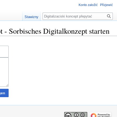
Konto załožić
Přizjewić
Pytać
Stawizny
t - Sorbisches Digitalkonzept starten
gen