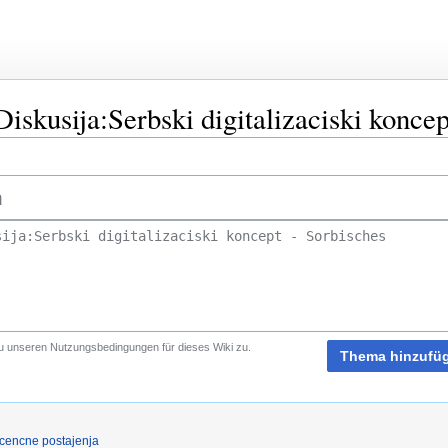
skusija:Serbski digitalizaciski koncep
u unseren Nutzungsbedingungen für dieses Wiki zu.
Thema hinzufü
icencne postajenja