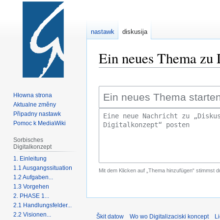
nastawk
diskusija
Ein neues Thema zu Di
Zur
Zur
Navigation
Suche
Hłowna strona
springen
springen
Aktualne změny
Připadny nastawk
Pomoc k MediaWiki
Sorbisches
Digitalkonzept
1. Einleitung
1.1 Ausgangssituation
Mit dem Klicken auf „Thema hinzufügen“ stimmst d
1.2 Aufgaben...
1.3 Vorgehen
2. PHASE 1...
2.1 Handlungsfelder...
2.2 Visionen...
Škit datow
Wo wo Digitalizaciski koncept
L